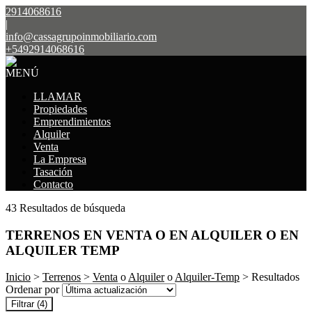
2914068616
|
info@cassagrupoinmobiliario.com
+5492914068616
MENÚ
LLAMAR
Propiedades
Emprendimientos
Alquiler
Venta
La Empresa
Tasación
Contacto
43 Resultados de búsqueda
TERRENOS EN VENTA O EN ALQUILER O EN
ALQUILER TEMP
Inicio
>
Terrenos
>
Venta
o
Alquiler
o
Alquiler-Temp
> Resultados
Ordenar por
Filtrar
(4)