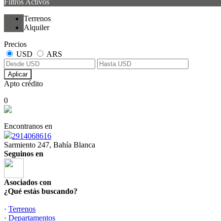
Filtros Activos
Terrenos
Alquiler
Precios
USD
ARS
Aplicar
Apto crédito
0
Encontranos en
2914068616
Sarmiento 247, Bahía Blanca
Seguinos en
Asociados con
¿Qué estás buscando?
·
Terrenos
·
Departamentos