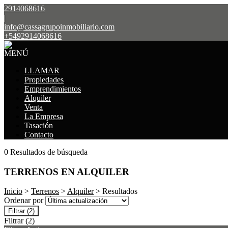
2914068616
|
info@cassagrupoinmobiliario.com
+5492914068616
MENÚ
LLAMAR
Propiedades
Emprendimientos
Alquiler
Venta
La Empresa
Tasación
Contacto
0 Resultados de búsqueda
TERRENOS EN ALQUILER
Inicio
>
Terrenos
>
Alquiler
> Resultados
Ordenar por
Filtrar
(2)
Filtrar
(2)