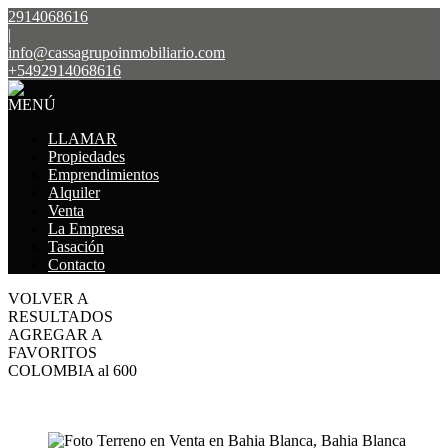
2914068616
|
info@cassagrupoinmobiliario.com
+5492914068616
MENÚ
LLAMAR
Propiedades
Emprendimientos
Alquiler
Venta
La Empresa
Tasación
Contacto
VOLVER A
RESULTADOS
AGREGAR A
FAVORITOS
COLOMBIA al 600
VENTA
USD105.000