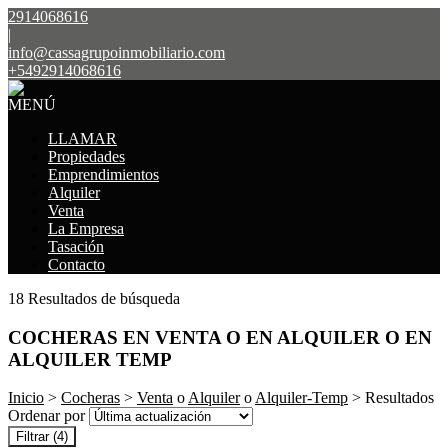
2914068616
|
info@cassagrupoinmobiliario.com
+5492914068616
MENÚ
LLAMAR
Propiedades
Emprendimientos
Alquiler
Venta
La Empresa
Tasación
Contacto
18 Resultados de búsqueda
COCHERAS EN VENTA O EN ALQUILER O EN
ALQUILER TEMP
Inicio
>
Cocheras
>
Venta
o
Alquiler
o
Alquiler-Temp
> Resultados
Ordenar por
Filtrar
(4)