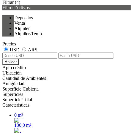
Filtrar
(4)
Filtros Activos
Depositos
Venta
Alquiler
Alquiler-Temp
Precios
USD
ARS
Aplicar
Apto crédito
Ubicación
Cantidad de Ambientes
Antigüedad
Superficie Cubierta
Superficies
Superficie Total
Características
0 m²
130.0 m²