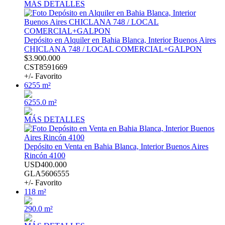
MÁS DETALLES
Depósito en Alquiler en Bahia Blanca, Interior Buenos Aires
CHICLANA 748 / LOCAL COMERCIAL+GALPON
$3.900.000
CST8591669
+/- Favorito
6255 m²
6255.0 m²
MÁS DETALLES
Depósito en Venta en Bahia Blanca, Interior Buenos Aires
Rincón 4100
USD400.000
GLA5606555
+/- Favorito
118 m²
290.0 m²