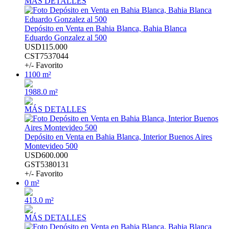
MÁS DETALLES
Depósito en Venta en Bahia Blanca, Bahia Blanca
Eduardo Gonzalez al 500
USD115.000
CST7537044
+/- Favorito
1100 m²
1988.0 m²
MÁS DETALLES
Depósito en Venta en Bahia Blanca, Interior Buenos Aires
Montevideo 500
USD600.000
GST5380131
+/- Favorito
0 m²
413.0 m²
MÁS DETALLES