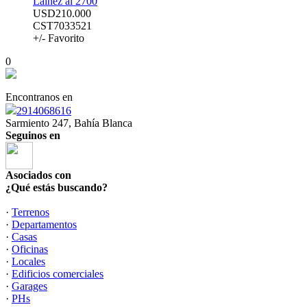
Lainez al 2700
USD210.000
CST7033521
+/- Favorito
0
Encontranos en
2914068616
Sarmiento 247, Bahía Blanca
Seguinos en
Asociados con
¿Qué estás buscando?
·
Terrenos
·
Departamentos
·
Casas
·
Oficinas
·
Locales
·
Edificios comerciales
·
Garages
·
PHs