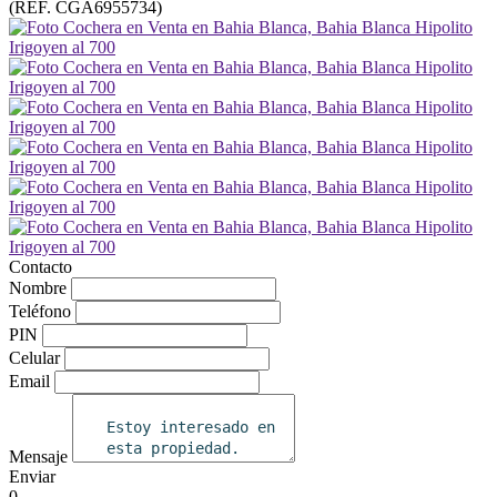
(REF. CGA6955734)
Contacto
Nombre
Teléfono
PIN
Celular
Email
Mensaje
Enviar
0