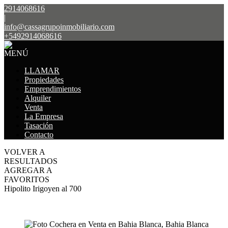
2914068616
|
info@cassagrupoinmobiliario.com
+5492914068616
MENÚ
LLAMAR
Propiedades
Emprendimientos
Alquiler
Venta
La Empresa
Tasación
Contacto
VOLVER A
RESULTADOS
AGREGAR A
FAVORITOS
Hipolito Irigoyen al 700
VENTA
USD15.000