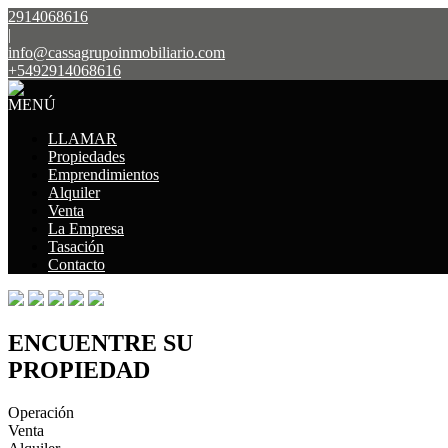
2914068616
|
info@cassagrupoinmobiliario.com
+5492914068616
MENÚ
LLAMAR
Propiedades
Emprendimientos
Alquiler
Venta
La Empresa
Tasación
Contacto
ENCUENTRE SU
PROPIEDAD
Operación
Venta