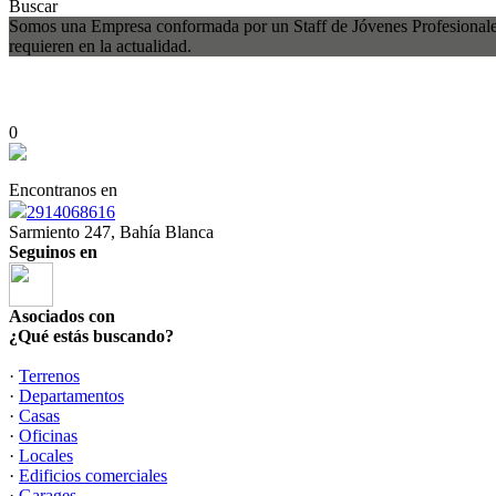
Buscar
Somos una Empresa conformada por un Staff de Jóvenes Profesionales, 
requieren en la actualidad.
0
Encontranos en
2914068616
Sarmiento 247, Bahía Blanca
Seguinos en
Asociados con
¿Qué estás buscando?
·
Terrenos
·
Departamentos
·
Casas
·
Oficinas
·
Locales
·
Edificios comerciales
·
Garages