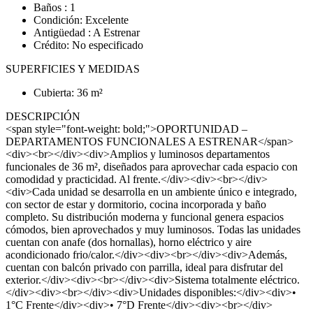
Baños : 1
Condición: Excelente
Antigüedad : A Estrenar
Crédito: No especificado
SUPERFICIES Y MEDIDAS
Cubierta: 36 m²
DESCRIPCIÓN
<span style="font-weight: bold;">OPORTUNIDAD –
DEPARTAMENTOS FUNCIONALES A ESTRENAR</span>
<div><br></div><div>Amplios y luminosos departamentos
funcionales de 36 m², diseñados para aprovechar cada espacio con
comodidad y practicidad. Al frente.</div><div><br></div>
<div>Cada unidad se desarrolla en un ambiente único e integrado,
con sector de estar y dormitorio, cocina incorporada y baño
completo. Su distribución moderna y funcional genera espacios
cómodos, bien aprovechados y muy luminosos. Todas las unidades
cuentan con anafe (dos hornallas), horno eléctrico y aire
acondicionado frio/calor.</div><div><br></div><div>Además,
cuentan con balcón privado con parrilla, ideal para disfrutar del
exterior.</div><div><br></div><div>Sistema totalmente eléctrico.
</div><div><br></div><div>Unidades disponibles:</div><div>•
1°C Frente</div><div>• 7°D Frente</div><div><br></div>