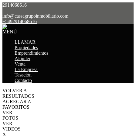
2914068616
|
info@cassagrupoinmobiliario.com
+5492914068616
MENÚ
LLAMAR
Propiedades
Emprendimientos
Alquiler
Venta
La Empresa
Tasación
Contacto
VOLVER A
RESULTADOS
AGREGAR A
FAVORITOS
VER
FOTOS
VER
VIDEOS
X