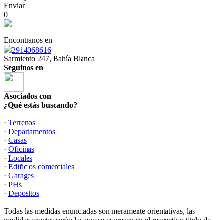
Enviar
0
Encontranos en
2914068616
Sarmiento 247, Bahía Blanca
Seguinos en
Asociados con
¿Qué estás buscando?
·
Terrenos
·
Departamentos
·
Casas
·
Oficinas
·
Locales
·
Edificios comerciales
·
Garages
·
PHs
·
Depositos
Todas las medidas enunciadas son meramente orientativas, las
medidas exactas serán las que se expresen en el respectivo título de