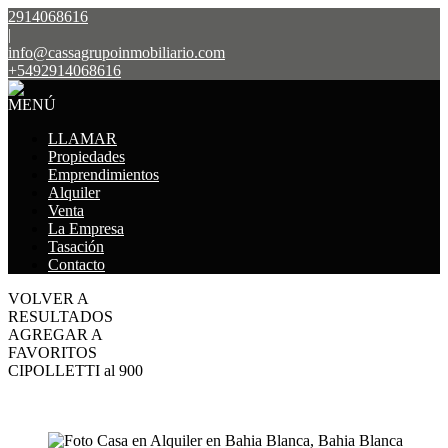
2914068616
|
info@cassagrupoinmobiliario.com
+5492914068616
MENÚ
LLAMAR
Propiedades
Emprendimientos
Alquiler
Venta
La Empresa
Tasación
Contacto
VOLVER A
RESULTADOS
AGREGAR A
FAVORITOS
CIPOLLETTI al 900
ALQUILER
$990.000