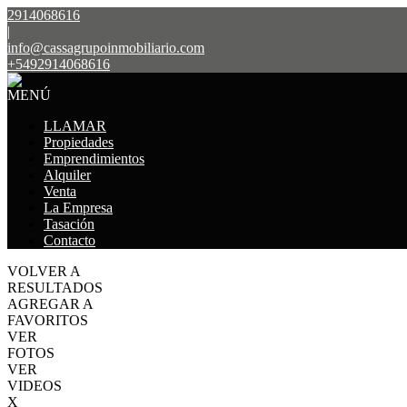
2914068616
|
info@cassagrupoinmobiliario.com
+5492914068616
MENÚ
LLAMAR
Propiedades
Emprendimientos
Alquiler
Venta
La Empresa
Tasación
Contacto
VOLVER A
RESULTADOS
AGREGAR A
FAVORITOS
VER
FOTOS
VER
VIDEOS
X