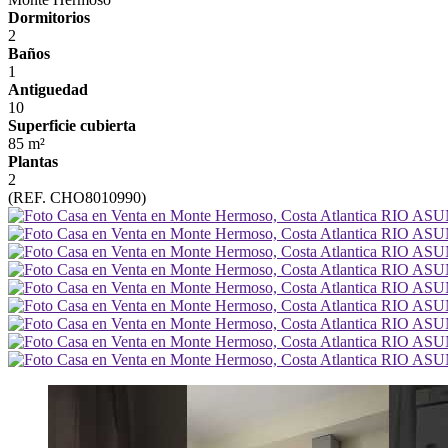
Dormitorios
2
Baños
1
Antiguedad
10
Superficie cubierta
85 m²
Plantas
2
(REF. CHO8010990)