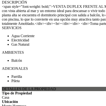
DESCRIPCIÓN
<span style="font-weight: bold;">VENTA DUPLEX FRENTE AL MAR</
con vista abierta al mar y un entorno ideal para descansar o vivir to
planta alta se encuentra el dormitorio principal con salida a balcón
con piscina, lo que lo convierte en una opción muy atractiva tanto p
totalmente Amoblado.</div><div><br></div><div> <div>Toma par
SERVICIOS
Agua Corriente
Electricidad
Gas Natural
AMBIENTES
Balcón
ADICIONALES
Parrilla
Pileta
DETALLES DE LA PROPIEDAD
Tipo de Propiedad
Casa
Ubicación
Monte Hermoso