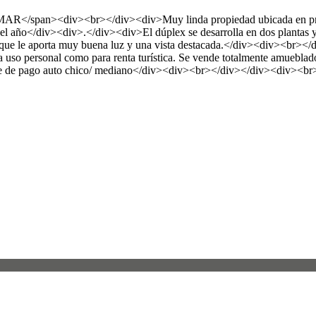
span><div><br></div><div>Muy linda propiedad ubicada en primer
do el año</div><div>.</div><div>El dúplex se desarrolla en dos plantas
, lo que le aporta muy buena luz y una vista destacada.</div><div><br>
ara uso personal como para renta turística. Se vende totalmente amuebla
te de pago auto chico/ mediano</div><div><br></div></div><div