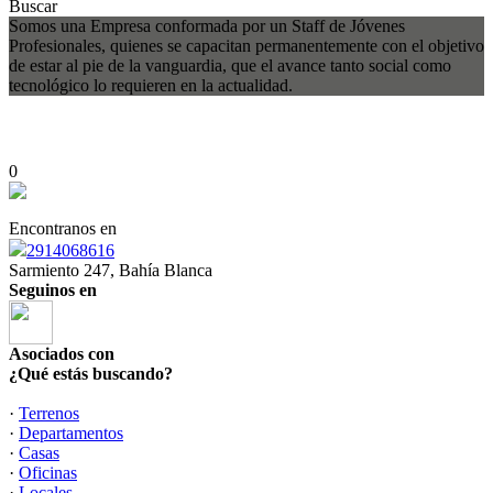
Buscar
Somos una Empresa conformada por un Staff de Jóvenes
Profesionales, quienes se capacitan permanentemente con el objetivo
de estar al pie de la vanguardia, que el avance tanto social como
tecnológico lo requieren en la actualidad.
0
Encontranos en
2914068616
Sarmiento 247, Bahía Blanca
Seguinos en
Asociados con
¿Qué estás buscando?
·
Terrenos
·
Departamentos
·
Casas
·
Oficinas
·
Locales