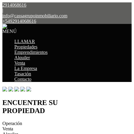
2914068616
|
info@cassagrupoinmobiliario.com
+5492914068616
MENÚ
LLAMAR
Propiedades
Emprendimientos
Alquiler
Venta
La Empresa
Tasación
Contacto
ENCUENTRE SU
PROPIEDAD
Operación
Venta