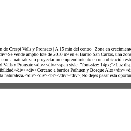
 de Crespi Valls y Pronsato | A 15 min del centro | Zona en crecimie
v>Se vende amplio lote de 2010 m² en el Barrio San Carlos, una zona re
o con la naturaleza o proyectar un emprendimiento en una ubicación es
i Valls y Pronsato</div><div><span style="font-size: 14px;">Luz dis
sibilidad</div><div>Cercano a barrios Paihuen y Bosque Alto</div><di
 la naturaleza.</div><div><br></div><div>¡No dejes pasar esta oportu