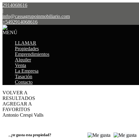
2914068616
|
info@cassagrupoinmobiliario.com
+5492914068616
MENÚ
LLAMAR
Propiedades
Emprendimientos
Alquiler
Venta
La Empresa
Tasación
Contacto
VOLVER A
RESULTADOS
AGREGAR A
FAVORITOS
Antonio Crespi Valls
VENTA
USD40.000
,
¿te gusta esta propiedad?