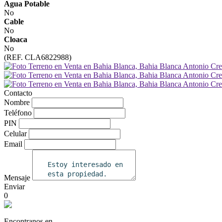
Agua Potable
No
Cable
No
Cloaca
No
(REF. CLA6822988)
Contacto
Nombre
Teléfono
PIN
Celular
Email
Mensaje
Enviar
0
Encontranos en