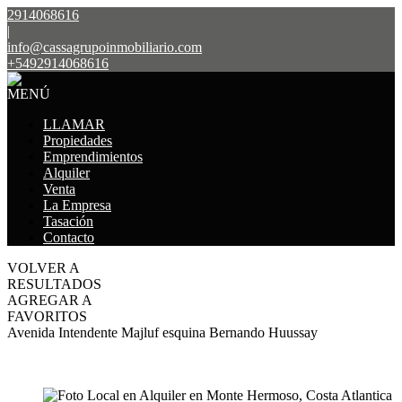
2914068616
|
info@cassagrupoinmobiliario.com
+5492914068616
MENÚ
LLAMAR
Propiedades
Emprendimientos
Alquiler
Venta
La Empresa
Tasación
Contacto
VOLVER A
RESULTADOS
AGREGAR A
FAVORITOS
Avenida Intendente Majluf esquina Bernando Huussay
ALQUILER
$1.250.000