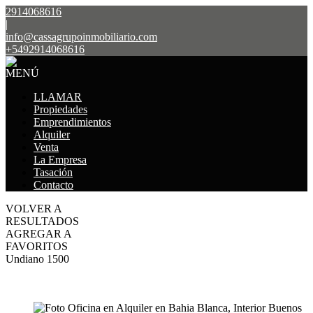
2914068616
|
info@cassagrupoinmobiliario.com
+5492914068616
MENÚ
LLAMAR
Propiedades
Emprendimientos
Alquiler
Venta
La Empresa
Tasación
Contacto
VOLVER A
RESULTADOS
AGREGAR A
FAVORITOS
Undiano 1500
ALQUILER
$3.500.000