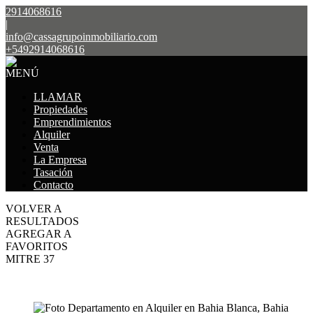
2914068616
|
info@cassagrupoinmobiliario.com
+5492914068616
MENÚ
LLAMAR
Propiedades
Emprendimientos
Alquiler
Venta
La Empresa
Tasación
Contacto
VOLVER A
RESULTADOS
AGREGAR A
FAVORITOS
MITRE 37
ALQUILER
$580.000