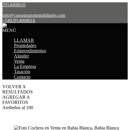
2914068616
|
info@cassagrupoinmobiliario.com
+5492914068616
MENÚ
LLAMAR
Propiedades
Emprendimientos
Alquiler
Venta
La Empresa
Tasación
Contacto
VOLVER A
RESULTADOS
AGREGAR A
FAVORITOS
Arribeños al 100
VENTA
USD8.000