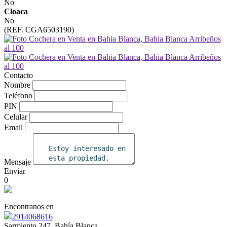
No
Cloaca
No
(REF. CGA6503190)
Contacto
Nombre
Teléfono
PIN
Celular
Email
Mensaje
Enviar
0
Encontranos en
2914068616
Sarmiento 247, Bahía Blanca